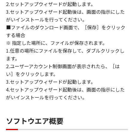
2.セットアップウィザードが起動します。
ライセンサーに帰属します。
3.セットアップウィザード起動後は、画面の指示にした
がいインストールを行ってください。
５．輸出
お客様は、日本国政府または関連する外国政府
■ファイルのダウンロード画面で、［保存］をクリック
より必要な許可等を得ることなしに、「本ソフ
する場合
トウェア」の全部または一部を、直接または間
※ 指定した場所に、ファイルが保存されます。
接に輸出してはなりません。
1.任意の場所にファイルを保存して、ダブルクリックし
ます。
６．サポートおよびアップデート
2.ユーザーアカウント制御画面が表示されたら、［は
キヤノン、キヤノンの子会社、関係会社、それ
い］をクリックします。
らの販売代理店および販売店、並びにキヤノン
3.セットアップウィザードが起動します。
のライセンサーは、お客様による「本ソフトウ
4.セットアップウィザード起動後は、画面の指示にした
ェア」の使用を支援すること、および「本ソフ
がいインストールを行ってください。
トウェア」に対してアップデート、バグの修正
あるいはサポートを行うことについて、いかな
る責任も負うものではありません。
ソフトウエア概要
７．保証の否認・免責