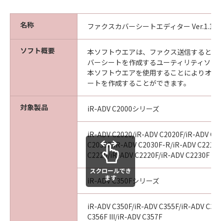
(1) 「本ソフトウェア」は、『現状のまま』の
状態で使用許諾されます。キヤノン、キヤノン
のライセンサー、キヤノンの子会社、キヤノン
名称
ファクスカバーシートエディター Ver.1.10
の関連会社、それらの販売代理店または販売店
のいずれも、「本ソフトウェア」に関して、商
ソフト概要
本ソフトウエアは、ファクス送信するとき
品性および特定の目的への適合性の保証を含
バーシートを作成するユーティリティソフ
め、いかなる保証も、明示たると黙示たるとを
本ソフトウエアを使用することによりオリ
問わず一切しないものとします。
ートを作成することができます。
(2) キヤノン、キヤノンのライセンサー、キヤノ
ンの子会社、キヤノンの関連会社、それらの販
対象製品
iR-ADV C2000シリーズ
売代理店または販売店のいずれも、「本ソフト
ウェア」の使用または使用不能から生ずるいか
iR-ADV C2020/iR-ADV C2020F/iR-ADV C2
なる損害（逸失利益およびその他の派生的また
C2030F/iR-ADV C2030F-R/iR-ADV C2218F
は付随的な損害を含むがこれらに限定されない
C2220/iR-ADV C2220F/iR-ADV C2230F
全ての損害を言います。）について、適用法で
スクロールでき
認められる限り、一切の責任を負わないものと
ます
iR-ADV C350Fシリーズ
します。たとえ、キヤノン、キヤノンのライセ
ンサー、キヤノンの子会社、キヤノンの関連会
iR-ADV C350F/iR-ADV C355F/iR-ADV C356
社、それらの販売代理店または販売店がかかる
C356F III/iR-ADV C357F