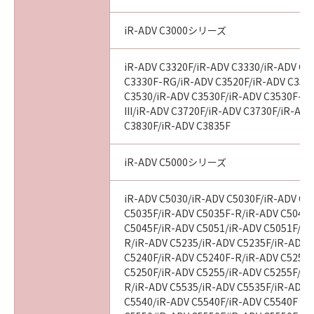
損害の可能性について知らされていた場合でも
同様です。
iR-ADV C3000シリーズ
(3) キヤノン、キヤノンのライセンサー、キヤノ
ンの子会社、キヤノンの関連会社、それらの販
iR-ADV C3320F/iR-ADV C3330/iR-ADV C3
売代理店または販売店のいずれも、「本ソフト
C3330F-RG/iR-ADV C3520F/iR-ADV C3520F
ウェア」、または「本ソフトウェア」の使用に
C3530/iR-ADV C3530F/iR-ADV C3530F-R
起因または関連してお客様と第三者との間に生
III/iR-ADV C3720F/iR-ADV C3730F/iR-AD
じたいかなる紛争についても、一切責任を負わ
C3830F/iR-ADV C3835F
ないものとします。
iR-ADV C5000シリーズ
８．契約期間
(1) 本契約書は、お客様が、『同意』を示す下
iR-ADV C5030/iR-ADV C5030F/iR-ADV C5
記のボタンをクリックした時点、または「本ソ
C5035F/iR-ADV C5035F-R/iR-ADV C5045/
フトウェア」をインストールした時点で発効
C5045F/iR-ADV C5051/iR-ADV C5051F/iR
し、下記(2)または(3)により終了されるまで有
R/iR-ADV C5235/iR-ADV C5235F/iR-ADV 
効に存続します。
C5240F/iR-ADV C5240F-R/iR-ADV C5250/
C5250F/iR-ADV C5255/iR-ADV C5255F/iR
(2) お客様は、「本ソフトウェア」およびその
R/iR-ADV C5535/iR-ADV C5535F/iR-ADV C
複製物のすべてを廃棄および消去することによ
C5540/iR-ADV C5540F/iR-ADV C5540F III
り、本契約書を終了させることができます。