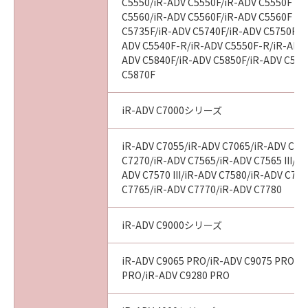
C5550/iR-ADV C5550F/iR-ADV C5550F III
(3) お客様が本契約書のいずれかの条項に違反
C5560/iR-ADV C5560F/iR-ADV C5560F III
した場合、本契約書は直ちに終了します。
C5735F/iR-ADV C5740F/iR-ADV C5750F/i
(4) お客様は、上記(3)によって本契約書が終了
ADV C5540F-R/iR-ADV C5550F-R/iR-ADV 
した場合、速やかに、「本ソフトウェア」およ
ADV C5840F/iR-ADV C5850F/iR-ADV C586
C5870F
びその複製物のすべてを廃棄または消去するも
のとします。
(5) 上記にかかわらず、本契約書第2条、第4条
iR-ADV C7000シリーズ
から第7条まで、第8条第4項および第10条の規
定は、本契約書の終了後も効力を有します。
iR-ADV C7055/iR-ADV C7065/iR-ADV C72
C7270/iR-ADV C7565/iR-ADV C7565 III/iR
ADV C7570 III/iR-ADV C7580/iR-ADV C7580
９．U.S. GOVERNMENT RESTRICTED RIGHTS
C7765/iR-ADV C7770/iR-ADV C7780
NOTICE
“米国政府エンドユーザー”とは、米国政府の機
関また団体を意味します。もしお客様が米国政
iR-ADV C9000シリーズ
府エンドユーザーである場合、以下の規定が適
用されます：The SOFTWARE is a "commercial
iR-ADV C9065 PRO/iR-ADV C9075 PRO/i
item," as that term is defined at 48 C.F.R.
PRO/iR-ADV C9280 PRO
2.101 (Oct 1995), consisting of "commercial