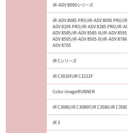
iR-ADV 8000シリーズ
以 上
iR-ADV 8085 PRO/iR-ADV 8095 PRO/iR-A
ADV 8205 PRO/iR-ADV 8285 PRO/iR-ADV 
キヤノン株式会社
ADV 8585/iR-ADV 8585 III/iR-ADV 8595/iR-
ADV 8505/iR-ADV 8505 III/iR-ADV 8786/i
No. I010G020484
ADV 8705
iR Cシリーズ
iR C3020F/iR C3222F
Color imageRUNNER
iR C3080/iR C3080F/iR C3580/iR C3580F
iR 3