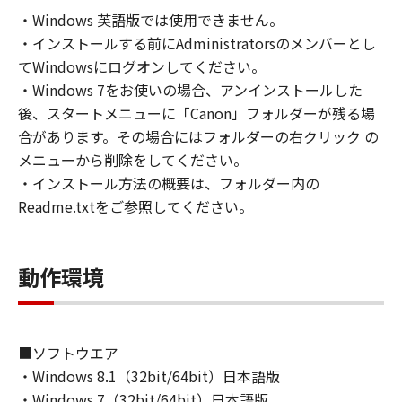
の非独占的権利をお客様に対して許諾します。
・Windows 英語版では使用できません。
お客様は、また「指定機器」にネットワークを
・インストールする前にAdministratorsのメンバーとし
通じて接続されたコンピューター上で、かかる
コンピューターの使用者に対して「本ソフトウ
てWindowsにログオンしてください。
ェア」を使用させることができますが、かかる
・Windows 7をお使いの場合、アンインストールした
コンピューターの使用者に本契約書上の義務お
後、スタートメニューに「Canon」フォルダーが残る場
よび条件を遵守させるとともに、その履行に関
合があります。その場合にはフォルダーの右クリック の
し全責任を負うことを条件とします。
メニューから削除をしてください。
(2) お客様は、上記(1)に基づいて「本ソフトウ
・インストール方法の概要は、フォルダー内の
ェア」を使用するためのバックアップとして、
Readme.txtをご参照してください。
「本ソフトウェア」を１部、複製することがで
きます。
(3) 上記(1)および(2)に定める場合を除き、キヤ
動作環境
ノンまたはキヤノンのライセンサーのいかなる
知的財産権も、明示たると黙示たるとを問わ
ず、本契約書によってお客様に譲渡あるいは許
諾されるものではありません。
■ソフトウエア
・Windows 8.1（32bit/64bit）日本語版
２．制限
・Windows 7（32bit/64bit）日本語版