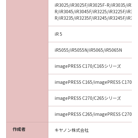
iR3025/iR3025F/iR3025F-R/iR3035/iR30
R/iR3045/iR3045F/iR3225/iR3225F/iR32
R/iR3235/iR3235F/iR3245/iR3245F/iR32
iR 5
iR5055/iR5055N/iR5065/iR5065N
imagePRESS C170/C165シリーズ
imagePRESS C165/imagePRESS C170
imagePRESS C270/C265シリーズ
imagePRESS C265/imagePRESS C270
作成者
キヤノン株式会社