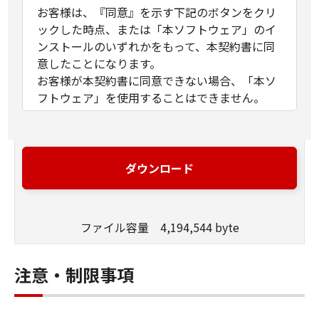
お客様は、『同意』を示す下記のボタンをクリ
ックした時点、または「本ソフトウェア」のイ
ンストールのいずれかをもって、本契約書に同
意したことになります。
お客様が本契約書に同意できない場合、「本ソ
フトウェア」を使用することはできません。
１．許諾
(1) キヤノンは、お客様が「キヤノン製品」を利
用する目的のために、「キヤノン製品」に直接
ダウンロード
またはネットワークを通じ接続される複数のコ
ンピューター（以下「指定機器」と言いま
す。）において、「本ソフトウェア」を使用
ファイル容量 4,194,544 byte
（本契約書においては、「本ソフトウェア」を
コンピューターの記憶媒体上にインストールす
ること、またはコンピューターにおいて表示す
注意・制限事項
ること、アクセスすること、もしくは実行する
ことのいずれも含むものとします。）するため