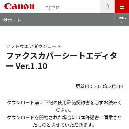
検
このページの本文へ
メ
索
ロ
ニ
menu
サポート
ー
ュ
カ
ー
ル
ナ
ソフトウエアダウンロード
ビ
ファクスカバーシートエディタ
ー Ver.1.10
更新日：2023年2月2日
ダウンロード前に下記の使用許諾契約書を必ずお読みく
ださい。
ダウンロードを開始された場合には本許諾書に同意され
たものとさせていただきます。