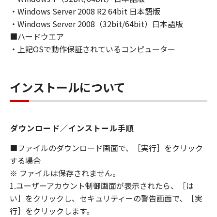
(1) お客様は、再使用許諾、譲渡、販売、頒
・Windows Server 2008 R2 64bit 日本語版
布、リースもしくは貸与その他の方法により、
・Windows Server 2008（32bit/64bit）日本語版
第三者に「本ソフトウェア」を使用させること
■ハードウエア
はできません。
・上記OSで動作保証されているコンピューター
(2) お客様は、「本ソフトウェア」の全部また
は一部を修正、改変、逆コンパイル、逆アセン
ブル、その他リバースエンジニアリング等する
インストールについて
ことはできません。また第三者にこのような行
為をさせてはなりません。
３．著作権表示
ダウンロード／インストール手順
お客様は、「本ソフトウェア」に含まれるキヤ
ノンまたはキヤノンのライセンサーの著作権表
■ファイルのダウンロード画面で、［実行］をクリック
示を変更し、除去しもしくは削除してはなりま
する場合
せん。
※ ファイルは保存されません。
1.ユーザーアカウント制御画面が表示されたら、［は
４．所有権
い］をクリックし、セキュリティーの警告画面で、［実
「本ソフトウェア」に係る権原および所有権
行］をクリックします。
は、その内容によりキヤノンまたはキヤノンの