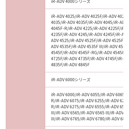
computer software" and "commercial
iR-ADV 4000シリーズ
computer software documentation," as such
terms are used in 48 C.F.R. 12.212 (Sept 1995).
iR-ADV 4025/iR-ADV 4025F/iR-ADV 4025
Consistent with 48 C.F.R. 12.212 and 48 C.F.R.
4035/iR-ADV 4035F/iR-ADV 4045/iR-ADV
227.7202-1 through 227.7202-4 (June 1995),
4045F-R/iR-ADV 4225/iR-ADV 4225F/iR-
all U.S. Government End Users shall acquire
4235F/iR-ADV 4245/iR-ADV 4245F/iR-ADV
ADV 4525/iR-ADV 4525F/iR-ADV 4525F III
the SOFTWARE with only those rights set
ADV 4535F/iR-ADV 4535F III/iR-ADV 4545
forth herein. The manufacturer is Canon
4545F/iR-ADV 4545F-RG/iR-ADV 4545F II
Inc./30-2, Shimomaruko 3-chome, Ohta-ku,
4725F/iR-ADV 4735F/iR-ADV 4745F/iR-AD
Tokyo 146-8501, Japan.
4835F/iR-ADV 4845F
本条項中で使用される"the SOFTWARE"とは、
本契約書中で定義される「本ソフトウェア」を
iR-ADV 6000シリーズ
意味し、指し示すものとします。
iR-ADV 6000/iR-ADV 6055/iR-ADV 6065/i
10．分離可能性
R/iR-ADV 6075/iR-ADV 6255/iR-ADV 6265
本契約書のいずれかの条項またはその一部が法
R/iR-ADV 6275/iR-ADV 6555/iR-ADV 6560
律により無効であると決定された場合でも、そ
III/iR-ADV 6565/iR-ADV 6565 III/iR-ADV 
の他の条項は完全に有効に存続するものとしま
III/iR-ADV 6765/iR-ADV 6780/iR-ADV 686
す。