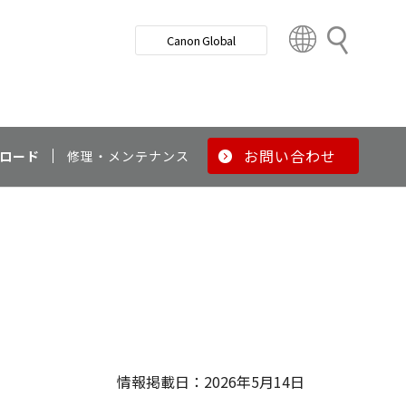
検
Canon Global
索
C
o
u
n
t
r
お問い合わせ
ロード
修理・メンテナンス
y
&
R
e
g
i
o
n
情報掲載日：2026年5月14日