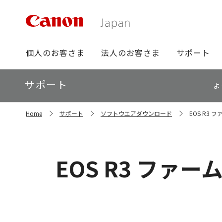
グ
個人のお客さま
法人のお客さま
サポート
ロ
ー
ロ
サポート
バ
よ
ー
ル
カ
ナ
サ
ル
Home
サポート
ソフトウエアダウンロード
EOS R3 ファ
イ
ビ
ナ
ト
ビ
内
の
現
EOS R3 ファームウ
在
位
置