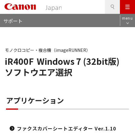
検
このページの本文へ
メ
索
ロ
ニ
menu
サポート
ー
ュ
カ
ー
ル
ナ
ビ
モノクロコピー・複合機（imageRUNNER）
iR400F
Windows 7 (32bit版)
ソフトウエア選択
アプリケーション
ファクスカバーシートエディター Ver.1.10