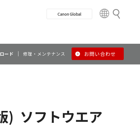
検
Canon Global
索
C
o
u
n
t
r
お問い合わせ
ロード
修理・メンテナンス
y
&
R
e
g
i
o
版)
ソフトウエア
n