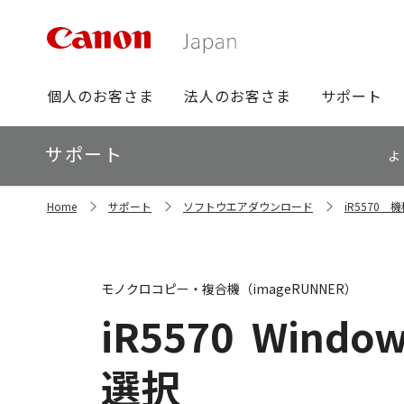
グ
個人のお客さま
法人のお客さま
サポート
ロ
ー
ロ
サポート
バ
よ
ー
ル
カ
ナ
サ
ル
Home
サポート
ソフトウエアダウンロード
iR5570
イ
ビ
ナ
ト
ビ
内
の
現
モノクロコピー・複合機（imageRUNNER）
在
位
iR5570
Windows
置
選択