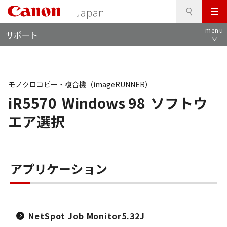
検
このページの本文へ
メ
索
ロ
ニ
menu
サポート
ー
ュ
カ
ー
ル
ナ
ビ
モノクロコピー・複合機（imageRUNNER）
iR5570
Windows 98
ソフトウ
エア選択
アプリケーション
NetSpot Job Monitor5.32J