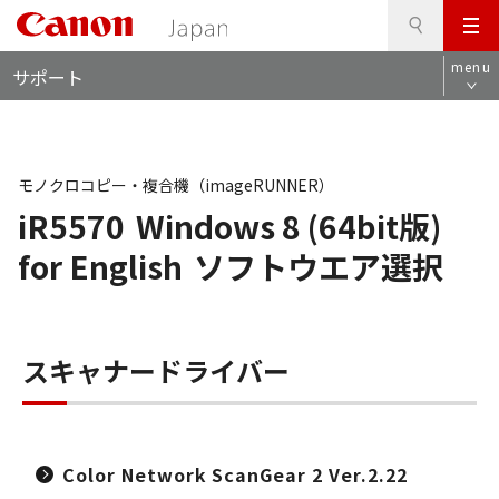
検
このページの本文へ
メ
索
ロ
ニ
menu
サポート
ー
ュ
カ
ー
ル
ナ
ビ
モノクロコピー・複合機（imageRUNNER）
iR5570
Windows 8 (64bit版)
for English
ソフトウエア選択
スキャナードライバー
Color Network ScanGear 2 Ver.2.22