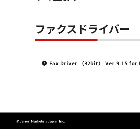
ファクスドライバー
Fax Driver （32bit） Ver.9.15 for 
©Canon Marketing Japan Inc.