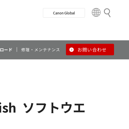
検
Canon Global
索
C
o
u
n
t
r
お問い合わせ
ロード
修理・メンテナンス
y
&
R
e
g
i
o
ish
ソフトウエ
n