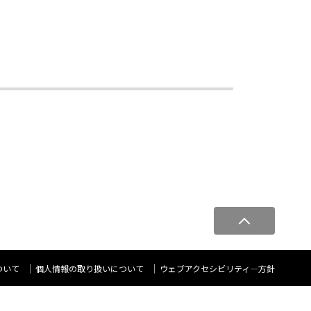
ペ
ー
ジ
ト
ついて
個人情報の取り扱いについて
ウェブアクセシビリティ―方針
ッ
プ