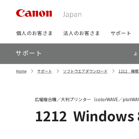
グ
個人のお客さま
法人のお客さま
サポート
ロ
ー
ロ
サポート
バ
よ
ー
ル
カ
ナ
サ
ル
Home
サポート
ソフトウエアダウンロード
1212 機
イ
ビ
ナ
ト
ビ
内
の
現
広幅複合機／大判プリンター（colorWAVE／plotW
在
位
1212
Windows 
置