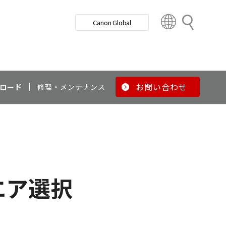
検
Canon Global
索
C
o
u
n
t
r
お問い合わせ
ロード
修理・メンテナンス
y
&
R
e
g
i
o
エア選択
n