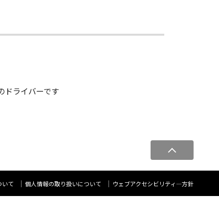
る為のドライバーです
ペ
ー
ジ
ト
ついて
個人情報の取り扱いについて
ウェブアクセシビリティ―方針
ッ
プ
へ