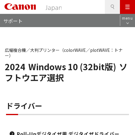
検
このページの本文へ
メ
索
ロ
ニ
menu
サポート
ー
ュ
カ
ー
ル
ナ
ビ
広幅複合機／大判プリンター（colorWAVE／plotWAVE：トナ
ー）
2024
Windows 10 (32bit版)
ソ
フトウエア選択
ドライバー
Roll-Upデジタイザ用 デジタイザドライバー