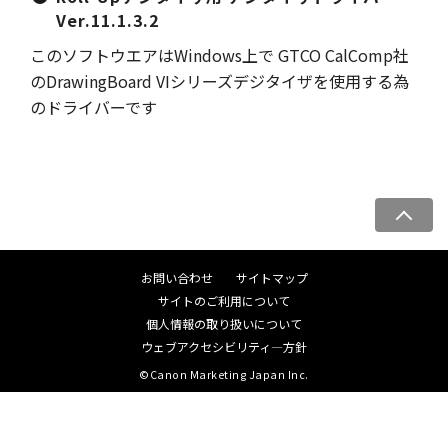
Ver.11.1.3.2
このソフトウエアはWindows上で GTCO CalComp社
のDrawingBoard VIシリーズデジタイザを使用する為
のドライバーです
ペ
ー
ジ
お問い合わせ
サイトマップ
ト
サイトのご利用について
ッ
個人情報の取り扱いについて
プ
ウェブアクセシビリティ―方針
へ
©Canon Marketing Japan Inc.