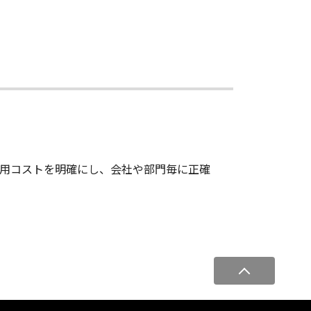
った運用コストを明確にし、会社や部門毎に正確
ペ
ー
ジ