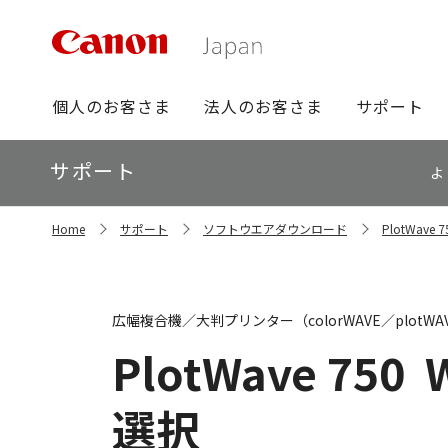
グ
個人のお客さま
法人のお客さま
サポート
ロ
ー
ロ
サポート
バ
よ
ー
ル
カ
ナ
サ
ル
Home
サポート
ソフトウエアダウンロード
PlotWav
イ
ビ
ナ
ト
ビ
内
の
現
広幅複合機／大判プリンター（colorWAVE／plotW
在
位
PlotWave 750
置
選択