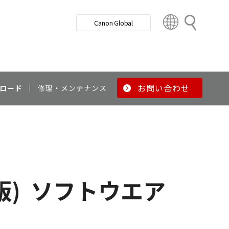
検
Canon Global
索
C
o
u
n
t
r
お問い合わせ
ロード
修理・メンテナンス
y
&
R
e
g
i
o
版)
ソフトウエア
n