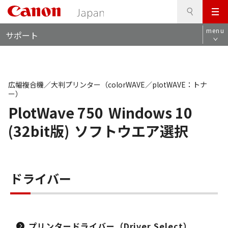
検
このページの本文へ
メ
索
ロ
ニ
menu
サポート
ー
ュ
カ
ー
ル
ナ
ビ
広幅複合機／大判プリンター（colorWAVE／plotWAVE：トナ
ー）
PlotWave 750
Windows 10
(32bit版)
ソフトウエア選択
ドライバー
プリンタードライバー（Driver Select）