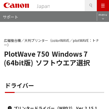
検
このページの本文へ
メ
索
ロ
ニ
menu
サポート
ー
ュ
カ
ー
ル
ナ
ビ
広幅複合機／大判プリンター（colorWAVE／plotWAVE：トナ
ー）
PlotWave 750
Windows 7
(64bit版)
ソフトウエア選択
ドライバー
プリンタードライバー（WPD2） Ver.2.15.1