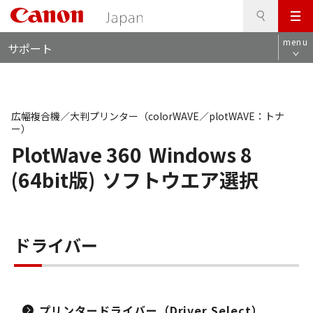
検
このページの本文へ
メ
索
ロ
ニ
menu
サポート
ー
ュ
カ
ー
ル
ナ
ビ
広幅複合機／大判プリンター（colorWAVE／plotWAVE：トナ
ー）
PlotWave 360
Windows 8
(64bit版)
ソフトウエア選択
ドライバー
プリンタードライバー（Driver Select）