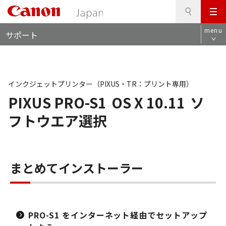
検
このページの本文へ
メ
索
ロ
ニ
menu
サポート
ー
ュ
カ
ー
ル
ナ
ビ
インクジェットプリンター（PIXUS・TR：プリント専用）
PIXUS PRO-S1
OS X 10.11
ソ
フトウエア選択
まとめてインストーラー
PRO-S1 をインターネット経由でセットアップ