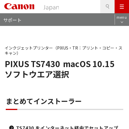
検
このページの本文へ
メ
索
ロ
ニ
menu
サポート
ー
ュ
カ
ー
ル
ナ
ビ
インクジェットプリンター（PIXUS・TR：プリント・コピー・ス
キャン）
PIXUS TS7430
macOS 10.15
ソフトウエア選択
まとめてインストーラー
TS7430 をインターネット経由でセットアップ