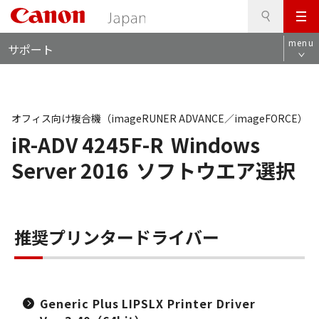
検
このページの本文へ
メ
索
ロ
ニ
menu
サポート
ー
ュ
カ
ー
ル
ナ
ビ
オフィス向け複合機（imageRUNER ADVANCE／imageFORCE）
iR-ADV 4245F-R
Windows
Server 2016
ソフトウエア選択
推奨プリンタードライバー
Generic Plus LIPSLX Printer Driver