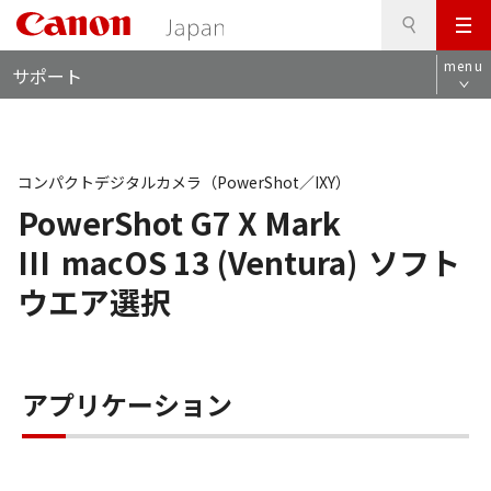
検
このページの本文へ
メ
索
ロ
ニ
menu
サポート
ー
ュ
カ
ー
ル
ナ
ビ
コンパクトデジタルカメラ（PowerShot／IXY）
PowerShot G7 X Mark
III
macOS 13 (Ventura)
ソフト
ウエア選択
アプリケーション