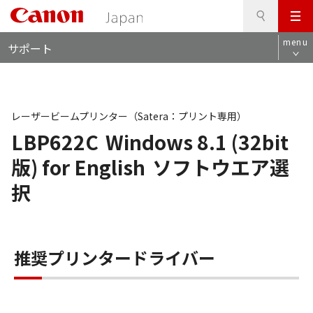
検
このページの本文へ
メ
索
ロ
ニ
menu
サポート
ー
ュ
カ
ー
ル
ナ
ビ
レーザービームプリンター（Satera：プリント専用）
LBP622C
Windows 8.1 (32bit
版) for English
ソフトウエア選
択
推奨プリンタードライバー