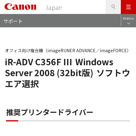
検
このページの本文へ
メ
索
ロ
ニ
menu
サポート
ー
ュ
カ
ー
ル
ナ
ビ
オフィス向け複合機（imageRUNER ADVANCE／imageFORCE）
iR-ADV C356F III
Windows
Server 2008 (32bit版)
ソフトウ
エア選択
推奨プリンタードライバー