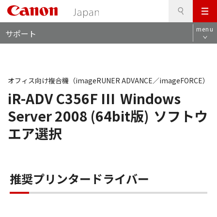
検
このページの本文へ
メ
索
ロ
ニ
menu
サポート
ー
ュ
カ
ー
ル
ナ
ビ
オフィス向け複合機（imageRUNER ADVANCE／imageFORCE）
iR-ADV C356F III
Windows
Server 2008 (64bit版)
ソフトウ
エア選択
推奨プリンタードライバー