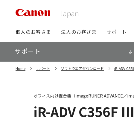
グ
個人のお客さま
法人のお客さま
サポート
ロ
ー
ロ
サポート
バ
よ
ー
ル
カ
ナ
サ
ル
Home
サポート
ソフトウエアダウンロード
iR-ADV C
イ
ビ
ナ
ト
ビ
内
の
現
オフィス向け複合機（imageRUNER ADVANCE／ima
在
位
iR-ADV C356F II
置