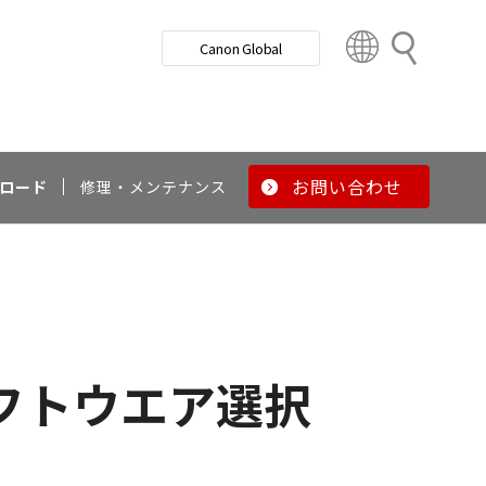
検
Canon Global
索
C
o
u
n
t
r
お問い合わせ
ロード
修理・メンテナンス
y
&
R
e
g
i
o
フトウエア選択
n