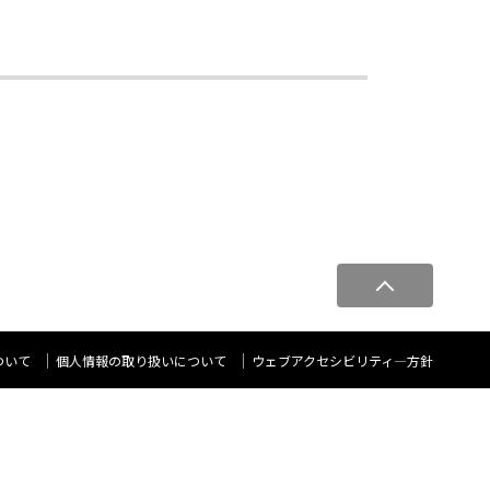
ペ
ー
ジ
ト
ついて
個人情報の取り扱いについて
ウェブアクセシビリティ―方針
ッ
プ
へ