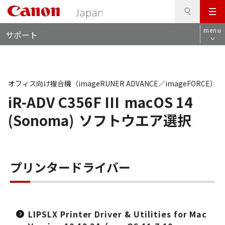
検
このページの本文へ
メ
索
ロ
ニ
menu
サポート
ー
ュ
カ
ー
ル
ナ
ビ
オフィス向け複合機（imageRUNER ADVANCE／imageFORCE）
iR-ADV C356F III
macOS 14
(Sonoma)
ソフトウエア選択
プリンタードライバー
LIPSLX Printer Driver & Utilities for Mac