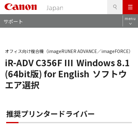
検
このページの本文へ
メ
索
ロ
ニ
menu
サポート
ー
ュ
カ
ー
ル
ナ
ビ
オフィス向け複合機（imageRUNER ADVANCE／imageFORCE）
iR-ADV C356F III
Windows 8.1
(64bit版) for English
ソフトウ
エア選択
推奨プリンタードライバー