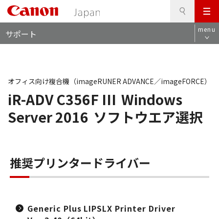
検
このページの本文へ
メ
索
ロ
ニ
menu
サポート
ー
ュ
カ
ー
ル
ナ
ビ
オフィス向け複合機（imageRUNER ADVANCE／imageFORCE）
iR-ADV C356F III
Windows
Server 2016
ソフトウエア選択
推奨プリンタードライバー
Generic Plus LIPSLX Printer Driver