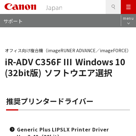
検
このページの本文へ
メ
索
ロ
ニ
menu
サポート
ー
ュ
カ
ー
ル
ナ
ビ
オフィス向け複合機（imageRUNER ADVANCE／imageFORCE）
iR-ADV C356F III
Windows 10
(32bit版)
ソフトウエア選択
推奨プリンタードライバー
Generic Plus LIPSLX Printer Driver