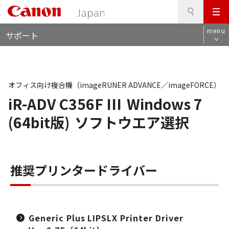
検
このページの本文へ
メ
索
ロ
ニ
menu
サポート
ー
ュ
カ
ー
ル
ナ
ビ
オフィス向け複合機（imageRUNER ADVANCE／imageFORCE）
iR-ADV C356F III
Windows 7
(64bit版)
ソフトウエア選択
推奨プリンタードライバー
Generic Plus LIPSLX Printer Driver