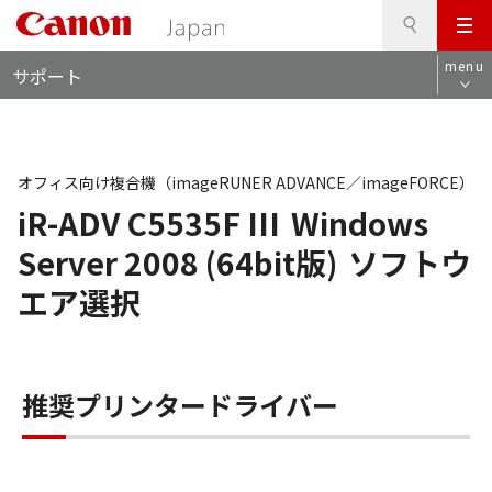
検
このページの本文へ
メ
索
ロ
ニ
menu
サポート
ー
ュ
カ
ー
ル
ナ
ビ
オフィス向け複合機（imageRUNER ADVANCE／imageFORCE）
iR-ADV C5535F III
Windows
Server 2008 (64bit版)
ソフトウ
エア選択
推奨プリンタードライバー