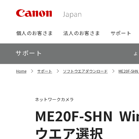
グ
個人のお客さま
法人のお客さま
サポート
ロ
ー
ロ
サポート
バ
よ
ー
ル
カ
ナ
サ
ル
Home
サポート
ソフトウエアダウンロード
ME20F-
イ
ビ
ナ
ト
ビ
内
の
現
ネットワークカメラ
在
位
ME20F-SHN
Wi
置
ウエア選択