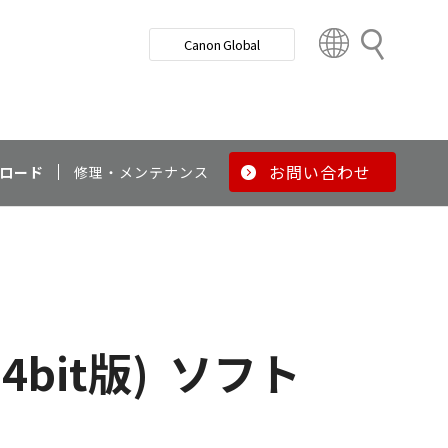
検
Canon Global
索
C
o
u
n
t
r
お問い合わせ
ロード
修理・メンテナンス
y
&
R
e
g
i
o
64bit版)
ソフト
n