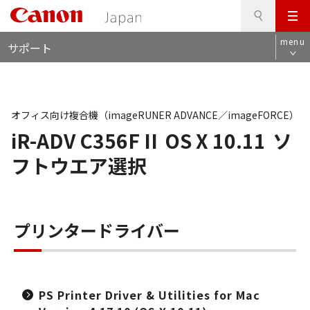
検
このページの本文へ
メ
索
ロ
ニ
menu
サポート
ー
ュ
カ
ー
ル
ナ
ビ
オフィス向け複合機（imageRUNER ADVANCE／imageFORCE）
iR-ADV C356F II
OS X 10.11
ソ
フトウエア選択
プリンタードライバー
PS Printer Driver & Utilities for Mac