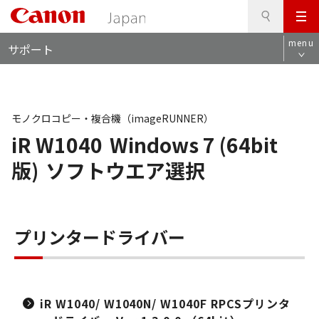
検
このページの本文へ
メ
索
ロ
ニ
menu
サポート
ー
ュ
カ
ー
ル
ナ
ビ
モノクロコピー・複合機（imageRUNNER）
iR W1040
Windows 7 (64bit
版)
ソフトウエア選択
プリンタードライバー
iR W1040/ W1040N/ W1040F RPCSプリンタ