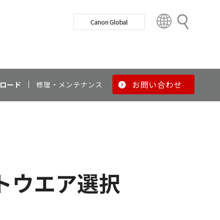
検
Canon Global
索
C
o
u
n
t
r
お問い合わせ
ロード
修理・メンテナンス
y
&
R
e
g
i
o
トウエア選択
n