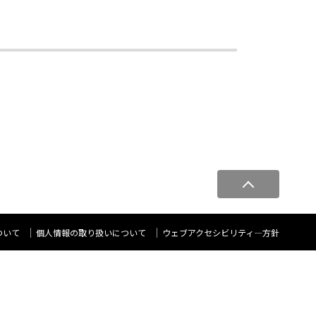
ペ
ー
ジ
ト
ついて
個人情報の取り扱いについて
ウェブアクセシビリティ―方針
ッ
プ
へ