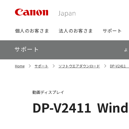
グ
個人のお客さま
法人のお客さま
サポート
ロ
ー
ロ
サポート
バ
よ
ー
ル
カ
ナ
サ
ル
Home
サポート
ソフトウエアダウンロード
DP-V24
イ
ビ
ナ
ト
ビ
内
の
現
動画ディスプレイ
在
位
DP-V2411
Wind
置