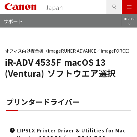
検
このページの本文へ
メ
索
ロ
ニ
menu
サポート
ー
ュ
カ
ー
ル
ナ
ビ
オフィス向け複合機（imageRUNER ADVANCE／imageFORCE）
iR-ADV 4535F
macOS 13
(Ventura)
ソフトウエア選択
プリンタードライバー
LIPSLX Printer Driver & Utilities for Mac