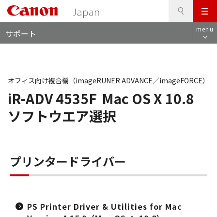
検
このページの本文へ
メ
索
ロ
ニ
menu
サポート
ー
ュ
カ
ー
ル
ナ
ビ
オフィス向け複合機（imageRUNER ADVANCE／imageFORCE）
iR-ADV 4535F
Mac OS X 10.8
ソフトウエア選択
プリンタードライバー
PS Printer Driver & Utilities for Mac