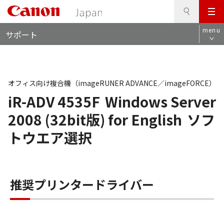
検
このページの本文へ
メ
索
ロ
ニ
menu
サポート
ー
ュ
カ
ー
ル
ナ
ビ
オフィス向け複合機（imageRUNER ADVANCE／imageFORCE）
iR-ADV 4535F
Windows Server
2008 (32bit版) for English
ソフ
トウエア選択
推奨プリンタードライバー