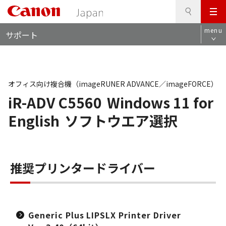
検
このページの本文へ
メ
索
ロ
ニ
menu
サポート
ー
ュ
カ
ー
ル
ナ
ビ
オフィス向け複合機（imageRUNER ADVANCE／imageFORCE）
iR-ADV C5560
Windows 11 for
English
ソフトウエア選択
推奨プリンタードライバー
Generic Plus LIPSLX Printer Driver