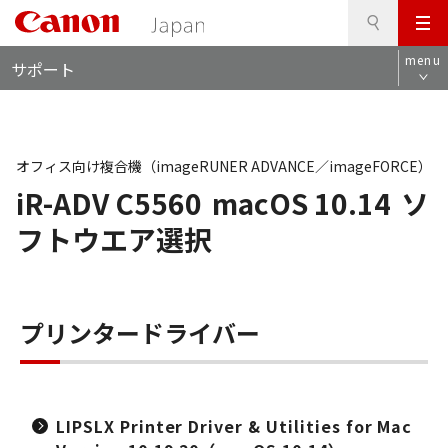
検
このページの本文へ
メ
索
ロ
ニ
menu
サポート
ー
ュ
カ
ー
ル
ナ
ビ
オフィス向け複合機（imageRUNER ADVANCE／imageFORCE）
iR-ADV C5560
macOS 10.14
ソ
フトウエア選択
プリンタードライバー
LIPSLX Printer Driver & Utilities for Mac