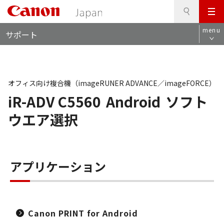
検
このページの本文へ
メ
索
ロ
ニ
menu
サポート
ー
ュ
カ
ー
ル
ナ
ビ
オフィス向け複合機（imageRUNER ADVANCE／imageFORCE）
iR-ADV C5560
Android
ソフト
ウエア選択
アプリケーション
Canon PRINT for Android