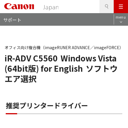
検
このページの本文へ
メ
索
ロ
ニ
menu
サポート
ー
ュ
カ
ー
ル
ナ
ビ
オフィス向け複合機（imageRUNER ADVANCE／imageFORCE）
iR-ADV C5560
Windows Vista
(64bit版) for English
ソフトウ
エア選択
推奨プリンタードライバー