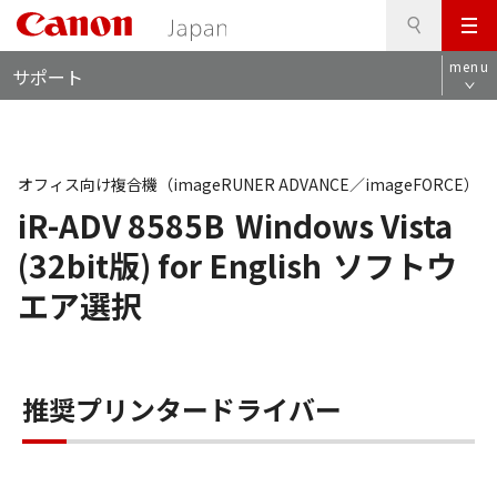
検
このページの本文へ
メ
索
ロ
ニ
menu
サポート
ー
ュ
カ
ー
ル
ナ
ビ
オフィス向け複合機（imageRUNER ADVANCE／imageFORCE）
iR-ADV 8585B
Windows Vista
(32bit版) for English
ソフトウ
エア選択
推奨プリンタードライバー