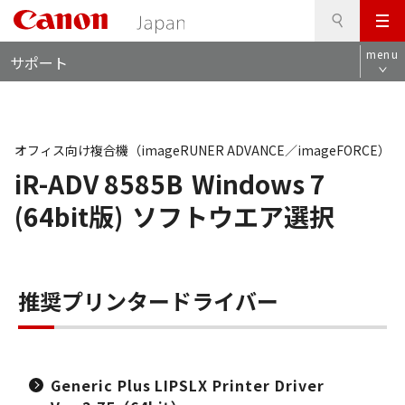
検
このページの本文へ
メ
索
ロ
ニ
menu
サポート
ー
ュ
カ
ー
ル
ナ
ビ
オフィス向け複合機（imageRUNER ADVANCE／imageFORCE）
iR-ADV 8585B
Windows 7
(64bit版)
ソフトウエア選択
推奨プリンタードライバー
Generic Plus LIPSLX Printer Driver