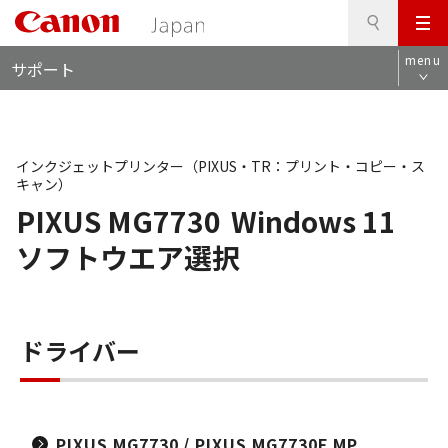
検
このページの本文へ
メ
索
ロ
ニ
menu
サポート
ー
ュ
カ
ー
ル
ナ
ビ
インクジェットプリンター（PIXUS・TR：プリント・コピー・ス
キャン）
PIXUS MG7730
Windows 11
ソフトウエア選択
ドライバー
PIXUS MG7730 / PIXUS MG7730F MP