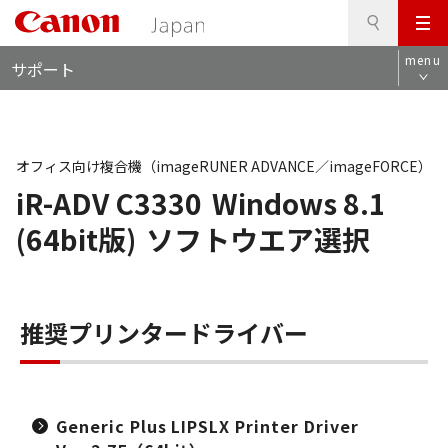
検
このページの本文へ
メ
索
ロ
ニ
menu
サポート
ー
ュ
カ
ー
ル
ナ
ビ
オフィス向け複合機（imageRUNER ADVANCE／imageFORCE）
iR-ADV C3330
Windows 8.1
(64bit版)
ソフトウエア選択
推奨プリンタードライバー
Generic Plus LIPSLX Printer Driver