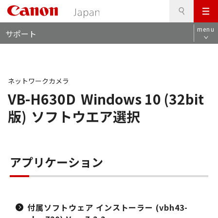
検
このページの本文へ
メ
索
ロ
ニ
menu
サポート
ー
ュ
カ
ー
ル
ナ
ビ
ネットワークカメラ
VB-H630D
Windows 10 (32bit
版)
ソフトウエア選択
アプリケーション
付属ソフトウェア インストーラー (vbh43-