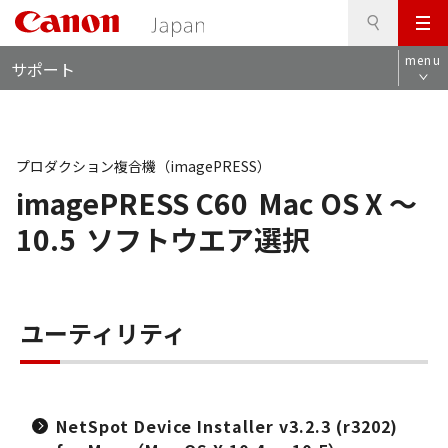
検
このページの本文へ
メ
索
ロ
ニ
menu
サポート
ー
ュ
カ
ー
ル
ナ
ビ
プロダクション複合機（imagePRESS）
imagePRESS C60
Mac OS X ～
10.5
ソフトウエア選択
ユーティリティ
NetSpot Device Installer v3.2.3 (r3202)