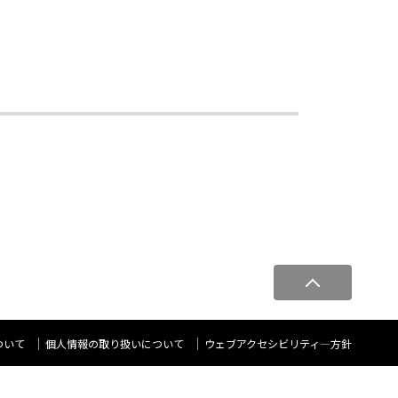
ペ
ー
ジ
ト
ついて
個人情報の取り扱いについて
ウェブアクセシビリティ―方針
ッ
プ