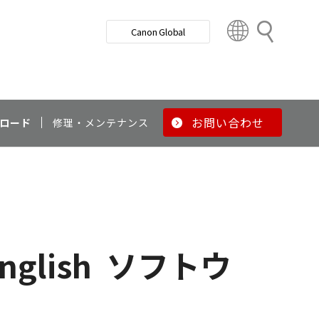
検
Canon Global
索
C
o
u
n
t
r
お問い合わせ
ロード
修理・メンテナンス
y
&
R
e
g
i
o
nglish
ソフトウ
n