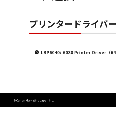
プリンタードライバ
LBP6040/ 6030 Printer Driver（64
©Canon Marketing Japan Inc.