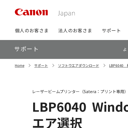
グ
個人のお客さま
法人のお客さま
サポート
ロ
ー
ロ
サポート
バ
よ
ー
ル
カ
ナ
サ
ル
Home
サポート
ソフトウエアダウンロード
LBP604
イ
ビ
ナ
ト
ビ
内
の
現
レーザービームプリンター（Satera：プリント専用
在
位
LBP6040
Windo
置
エア選択