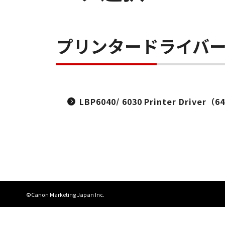
プリンタードライバ
LBP6040/ 6030 Printer Driver（64
©Canon Marketing Japan Inc.