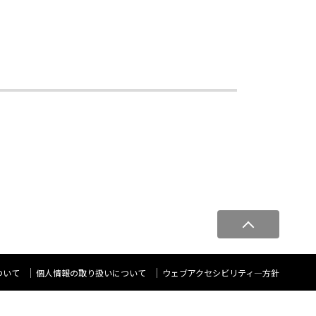
ペ
ー
ジ
ト
ついて
個人情報の取り扱いについて
ウェブアクセシビリティ―方針
ッ
プ