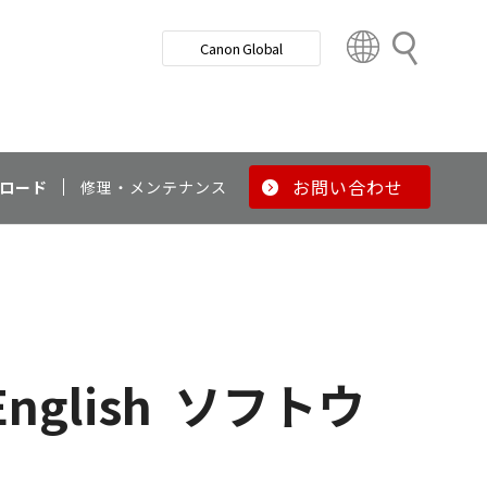
検
Canon Global
索
C
o
u
n
t
r
お問い合わせ
ロード
修理・メンテナンス
y
&
R
e
g
i
o
English
ソフトウ
n