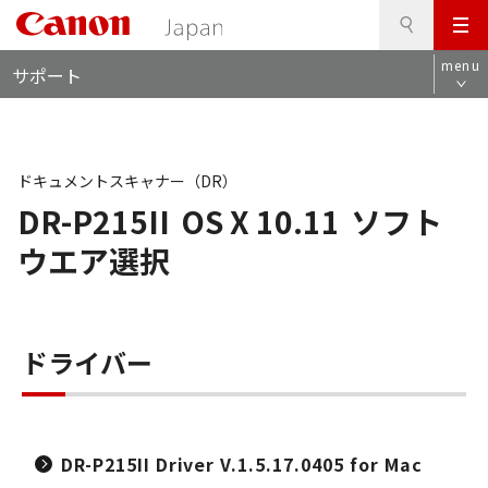
検
このページの本文へ
メ
索
ロ
ニ
menu
サポート
ー
ュ
カ
ー
ル
ナ
ビ
ドキュメントスキャナー（DR）
DR-P215II
OS X 10.11
ソフト
ウエア選択
ドライバー
DR-P215II Driver V.1.5.17.0405 for Mac