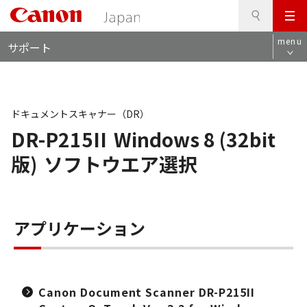
検
このページの本文へ
メ
索
ロ
ニ
menu
サポート
ー
ュ
カ
ー
ル
ナ
ビ
ドキュメントスキャナー（DR）
DR-P215II
Windows 8 (32bit
版)
ソフトウエア選択
アプリケーション
Canon Document Scanner DR-P215II