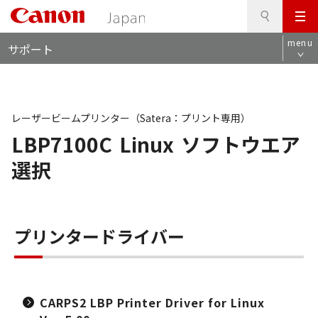
検
このページの本文へ
メ
索
ロ
ニ
menu
サポート
ー
ュ
カ
ー
ル
ナ
ビ
レーザービームプリンター（Satera：プリント専用）
LBP7100C
Linux
ソフトウエア
選択
プリンタードライバー
CARPS2 LBP Printer Driver for Linux