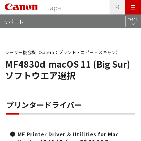
検
このページの本文へ
メ
索
ロ
ニ
menu
サポート
ー
ュ
カ
ー
ル
ナ
ビ
レーザー複合機（Satera：プリント・コピー・スキャン）
MF4830d
macOS 11 (Big Sur)
ソフトウエア選択
プリンタードライバー
MF Printer Driver & Utilities for Mac